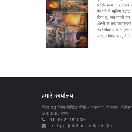
प्रसंस्करण – संरचना वि
मिधानि ने मार्जिंग स्ट
दिया है, जब पहली बार 
क्षेत्रों के कई कार्यक्र
स्वदेशीकरण में अग्रणी स
कस्टम मिश्र धातुओं के
हमारे कार्यालय
मिश्र धातु निगम लिमिटेड पीओ - ​​कंचनबाग, हैदराबाद, तेलंगान
500058, भारत
: 91-40-24184000
: mktg[at]midhani-india[dot]in