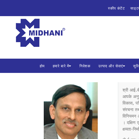
होम
स्कीप कंटेंट
साइट
हमारे बारे में
मिश्र धा
भारत सरकार 
निवेशक
उत्पाद और सेवाएं
होम
हमारे बारे में
निवेशक
उत्पाद और सेवाएं
सुव
सुविधाएं
विपणन
श्री आई.वी
आपके अनुभव
निविदाएँ
विकास, पर
संरचना तथा
सीएसआर
विनियमन और
। दक्षिण ए
क्षमता-निर
मिधानि में कैरियर