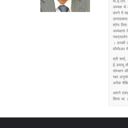
बी.ई.एल. 
अध्‍यक्ष थे
करने में म
उत्‍पादकत
श्रेय दिय
अध्‍यक्षता
नवप्रवर्तन
। उनकी उपल
वॉरफेअर मे
श्री शर्मा
ई.डब्‍ल्‍
संस्‍थान 
रक्षा अनु
अनेक शैक्
आपने एफएमए
किया था 