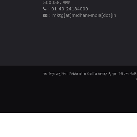
500058, भारत
: 91-40-24184000
: mktg[at]midhani-india[dot]in
यह मिश्रा धातू निगम लिमिटेड की आधिकारिक वेबसाइट है, एक मिनी रत्न स्थिति 
क