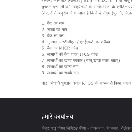
इलेक्ट्रॉनिक फंड ट्रांसफर) from10.08.2011 से लागू कर र
भुगतान प्रणाली सभी विक्रेताओं को उनके खातों के क्रेडिट पर स
ठेकेदारों से अनुरोध किया जाता है कि वे डीजीएम (पुर।), मिढा
1. बैंक का नाम
2. शाखा का नाम
3. बैंक का पता
4. भुगतान आरटीजीएस / एनईएफटी का तरीका
5. बैंक का MICR कोड
6. लाभार्थी की बैंक शाखा IFCS कोड
7. लाभार्थी का खाता प्रकार (चालू खाता बचत खाता)
8. लाभार्थी का खाता नाम
9. लाभार्थी का संपर्क नाम
नोट: मिधानि भुगतान केवल RTGS के माध्यम से किया जाएगा
हमारे कार्यालय
मिश्र धातु निगम लिमिटेड पीओ - ​​कंचनबाग, हैदराबाद, तेलंगान