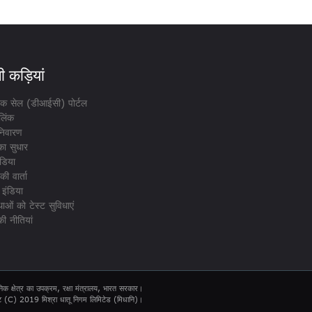
 कड़ियां
ेशक सेल (डीआईसी) पोर्टल
लिंक
िवारण
का सुधार
डिया
ी वार्ता
 इंडिया
ाओं को टेस्ट सुविधाएं
ी नीतियां
िक क्षेत्र का उपक्रम, रक्षा मंत्रालय, भारत सरकार।
ट (C) 2019 मिश्रा धातू निगम लिमिटेड (मिधानि)।