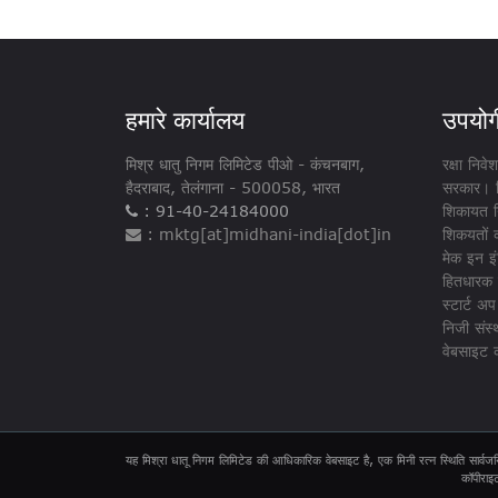
हमारे कार्यालय
उपयोगी
मिश्र धातु निगम लिमिटेड पीओ - ​​कंचनबाग,
रक्षा निव
हैदराबाद, तेलंगाना - 500058, भारत
सरकार। 
: 91-40-24184000
शिकायत न
: mktg[at]midhani-india[dot]in
शिकयतों 
मेक इन इं
हितधारक क
स्टार्ट अप
निजी संस्थ
वेबसाइट क
यह मिश्रा धातू निगम लिमिटेड की आधिकारिक वेबसाइट है, एक मिनी रत्न स्थिति सार्वजन
कॉपीराइ