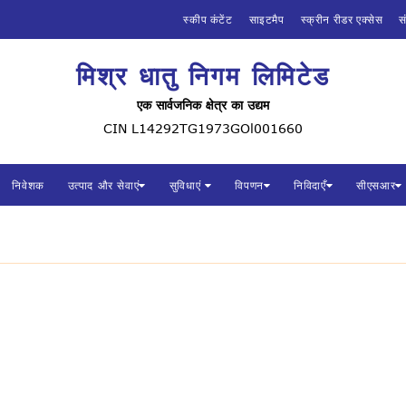
होम
स्कीप कंटेंट
साइटमैप
स्क्रीन रीडर एक्सेस
स
हमारे बारे में
मिश्र धातु निगम लिमिटेड
मिश्र धातु निगम लिमिटेड
भारत सरकार का एक उद्यम, रक्षा मंत्रालय, भारत
एक सार्वजनिक क्षेत्र का उद्यम
निवेशक
CIN L14292TG1973GOl001660
उत्पाद और सेवाएं
निवेशक
उत्पाद और सेवाएं
सुविधाएं
विपणन
निविदाएँ
सीएसआर
सुविधाएं
विपणन
निविदाएँ
सीएसआर
मिधानि में कैरियर