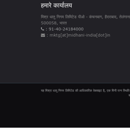
हमारे कार्यालय
मिश्र धातु निगम लिमिटेड पीओ - ​​कंचनबाग, हैदराबाद, तेलंगान
500058, भारत
: 91-40-24184000
: mktg[at]midhani-india[dot]in
यह मिश्रा धातू निगम लिमिटेड की आधिकारिक वेबसाइट है, एक मिनी रत्न स्थिति 
क