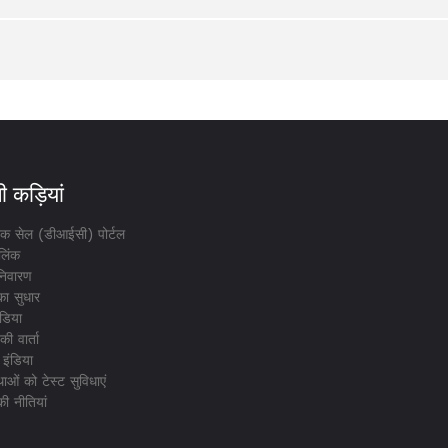
 कड़ियां
ेशक सेल (डीआईसी) पोर्टल
लिंक
िवारण
का सुधार
डिया
ी वार्ता
 इंडिया
ाओं को टेस्ट सुविधाएं
ी नीतियां