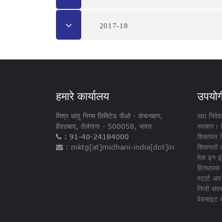
2017-18
हमारे कार्यालय
उपयोगी
मिश्र धातु निगम लिमिटेड पीओ - ​​कंचनबाग,
रक्षा निव
हैदराबाद, तेलंगाना - 500058, भारत
सरकार। 
: 91-40-24184000
शिकायत न
: mktg[at]midhani-india[dot]in
शिकयतों 
मेक इन इं
हितधारक क
स्टार्ट अप
निजी संस्थ
वेबसाइट क