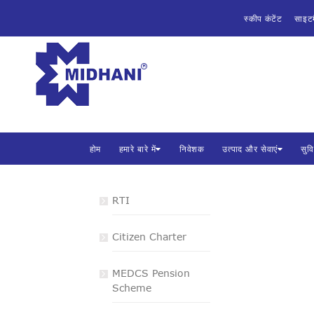
होम
स्कीप कंटेंट
साइट
हमारे बारे में
मिश्र धा
भारत सरकार 
निवेशक
उत्पाद और सेवाएं
होम
हमारे बारे में
निवेशक
उत्पाद और सेवाएं
सुव
सुविधाएं
विपणन
RTI
निविदाएँ
Citizen Charter
सीएसआर
MEDCS Pension
Scheme
मिधानि में कैरियर