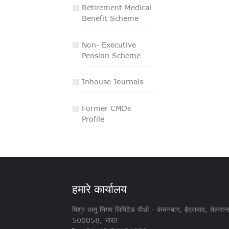
Retirement Medical
Benefit Scheme
Non- Executive
Pension Scheme
Inhouse Journals
Former CMDs
Profile
हमारे कार्यालय
मिश्र धातु निगम लिमिटेड पीओ - ​​कंचनबाग, हैदराबाद, तेलंगान
500058, भारत