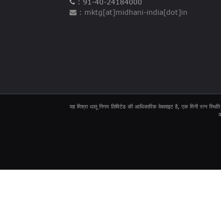
: 91-40-24184000
: mktg[at]midhani-india[dot]in
यह मिश्रा धातू निगम लिमिटेड की आधिकारिक वेबसाइट है, एक मिनी रत्न स्थिति 
क