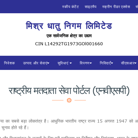
होम
स्कीप कंटेंट
साइटमैप
स्क्रीन रीडर एक्सेस
स
हमारे बारे में
मिश्र धातु निगम लिमिटेड
मिश्र धातु निगम लिमिटेड
भारत सरकार का एक उद्यम, रक्षा मंत्रालय, भारत
एक सार्वजनिक क्षेत्र का उद्यम
निवेशक
CIN L14292TG1973GOl001660
उत्पाद और सेवाएं
निवेशक
उत्पाद और सेवाएं
सुविधाएं
विपणन
निविदाएँ
सीएसआर
सुविधाएं
विपणन
राष्‍ट्रीय मतदाता सेवा पोर्टल (एनवीएसपी)
निविदाएँ
सीएसआर
निया का सबसे बड़ा लोकतंत्र है। आधुनिक भारतीय राष्ट्र राज्य 15 अगस्त 1947 को अस्त
चुनाव होते रहे हैं।
मिधानि में कैरियर